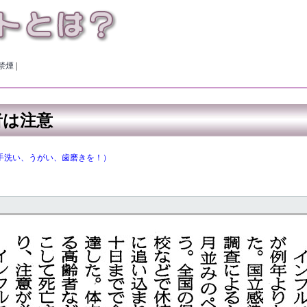
禁煙
|
は注意
手洗い、うがい、歯磨きを！）