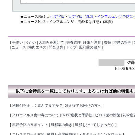
★ニュースNo.1 →
小文字版
・
大文字版（風邪・インフルエンザ予防に
★ニュースNo.2（インフルエンザ：高齢者は注意）(本頁)
[
手洗い
|
うがい
|
人混みを避けて
|
栄養管理
|
睡眠と運動
|
衣類
|
湿度の管理
|
|
ニュース
|
梅肉エキス
|
問合せ先
|
トップ
|
風邪薬の働き
]
佐藤
Tel:06-6762-44
以下に全特集を一覧にしております。よろしければ他の特集も
[
利尿剤を正しく飲んでますか？
|
冷え症でお困りの方へ
]
[
ノロウィルス食中毒について
|
O-157症状と予防法
|
ピロリ菌の除菌
|
花粉症
[
風邪予防の８ポイント
|
風邪薬の働き
|
風邪をひいてしまったら
]
[
コレステロール対策
|
痛風と高尿酸血症
|
メタボリックシンドローム
]