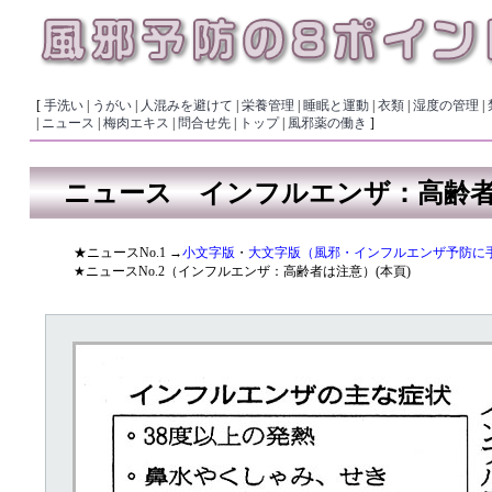
[
手洗い
|
うがい
|
人混みを避けて
|
栄養管理
|
睡眠と運動
|
衣類
|
湿度の管理
|
|
ニュース
|
梅肉エキス
|
問合せ先
|
トップ
|
風邪薬の働き
]
ニュース インフルエンザ：高齢者
★ニュースNo.1 →
小文字版
・
大文字版（風邪・インフルエンザ予防に
★ニュースNo.2（インフルエンザ：高齢者は注意）(本頁)